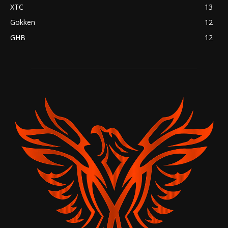
XTC
13
Gokken
12
GHB
12