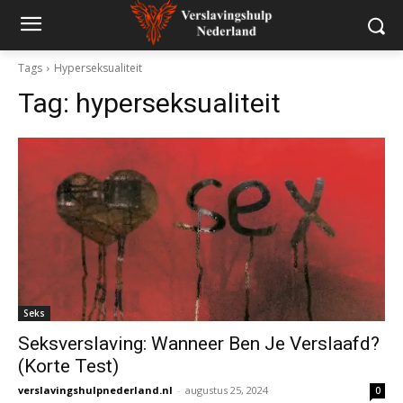
Tags
Hyperseksualiteit
Tag:
hyperseksualiteit
Seks
Seksverslaving: Wanneer Ben Je Verslaafd?
(Korte Test)
verslavingshulpnederland.nl
-
augustus 25, 2024
0