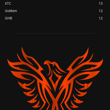
XTC
13
Gokken
12
GHB
12