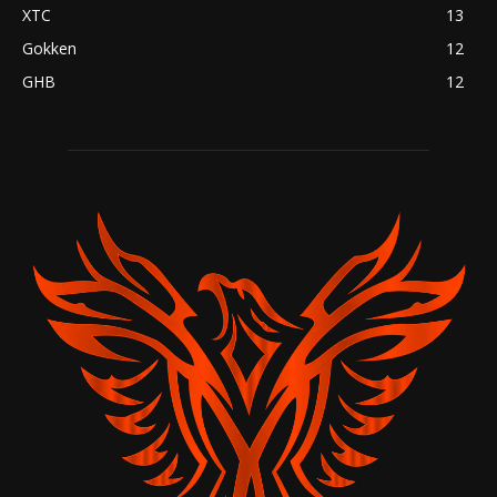
XTC
13
Gokken
12
GHB
12