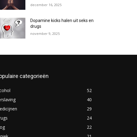
december 16, 2025
Dopamine kicks halen uit seks en
drugs
november 9, 2025
opulaire categorieën
cohol
52
rslaving
40
dicijnen
29
rugs
24
log
22
iniek
21