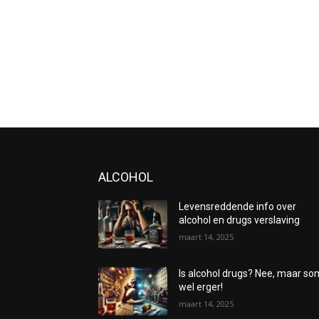
ALCOHOL
Levensreddende info over
alcohol en drugs verslaving
maart 14, 2025
Is alcohol drugs? Nee, maar s
wel erger!
maart 14, 2025