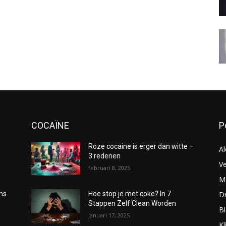
COCAÏNE
P
Roze cocaine is erger dan witte –
Al
3 redenen
Ve
februari 8, 2025
Me
D
oms
Hoe stop je met coke? In 7
Stappen Zelf Clean Worden
B
januari 17, 2025
Kl