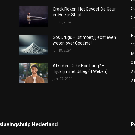
C
Crack Roken: Het Gevoel, De Geur
en Hoe je Stopt
C
juli 25, 2024
T
H
Sos Drugs – Dit moet jij echt even
weten over Cocaïne!
1
juli 18, 2024
M
X
Afkicken Coke Hoe Lang? –
G
Tijdslijn met Uitleg (4 Weken)
juni 27, 2024
G
slavingshulp Nederland
P