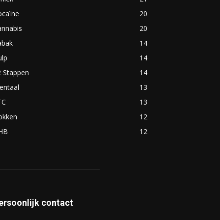
ocaïne
20
annabis
20
abak
14
ulp
14
2 Stappen
14
entaal
13
TC
13
okken
12
HB
12
ersoonlijk contact