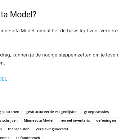
ota Model?
 Minnesota Model, omdat het de basis legt voor verdere
gedrag, kunnen je de nodige stappen zetten om je leven
en.
DEL
gspatronen
gestructureerde vragenlijsten
groepssessies
s schrijven
Minnesota Model
moreel inventaris
oefeningen
n
therapeuten
Verslavingsherstel
kennis
zelfonderzoek