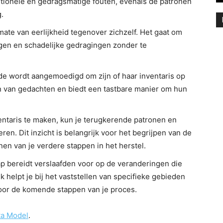
ionele en gedragsmatige fouten, evenals de patronen
.
mate van eerlijkheid tegenover zichzelf. Het gaat om
gen en schadelijke gedragingen zonder te
fde wordt aangemoedigd om zijn of haar inventaris op
eren van gedachten en biedt een tastbare manier om hun
entaris te maken, kun je terugkerende patronen en
ren. Dit inzicht is belangrijk voor het begrijpen van de
en van je verdere stappen in het herstel.
ap bereidt verslaafden voor op de veranderingen die
k helpt je bij het vaststellen van specifieke gebieden
oor de komende stappen van je proces.
ota Model
.