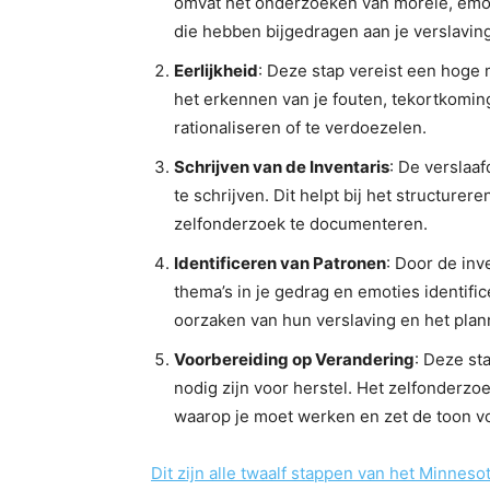
omvat het onderzoeken van morele, emot
die hebben bijgedragen aan je verslaving
Eerlijkheid
: Deze stap vereist een hoge 
het erkennen van je fouten, tekortkomin
rationaliseren of te verdoezelen.
Schrijven van de Inventaris
: De verslaa
te schrijven. Dit helpt bij het structur
zelfonderzoek te documenteren.
Identificeren van Patronen
: Door de inv
thema’s in je gedrag en emoties identifice
oorzaken van hun verslaving en het plann
Voorbereiding op Verandering
: Deze st
nodig zijn voor herstel. Het zelfonderzoe
waarop je moet werken en zet de toon v
Dit zijn alle twaalf stappen van het Minnes