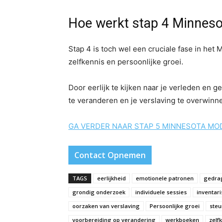
Hoe werkt stap 4 Minnes
Stap 4 is toch wel een cruciale fase in het
zelfkennis en persoonlijke groei.
Door eerlijk te kijken naar je verleden en 
te veranderen en je verslaving te overwinn
GA VERDER NAAR STAP 5 MINNESOTA MO
Contact Opnemen
TAGS
eerlijkheid
emotionele patronen
gedra
grondig onderzoek
individuele sessies
inventari
oorzaken van verslaving
Persoonlijke groei
steu
voorbereiding op verandering
werkboeken
zelf