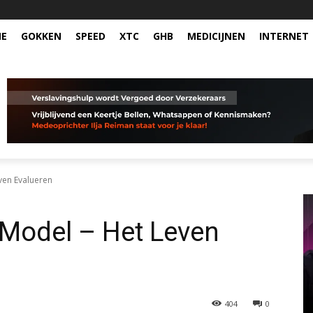
NE
GOKKEN
SPEED
XTC
GHB
MEDICIJNEN
INTERNET
ven Evalueren
 Model – Het Leven
404
0