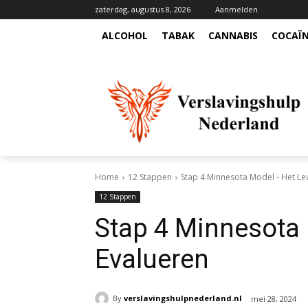
zaterdag, augustus 8, 2026
Aanmelden
ALCOHOL
TABAK
CANNABIS
COCAÏ
Home
12 Stappen
Stap 4 Minnesota Model - Het Le
12 Stappen
Stap 4 Minnesota
Evalueren
By
verslavingshulpnederland.nl
mei 28, 2024