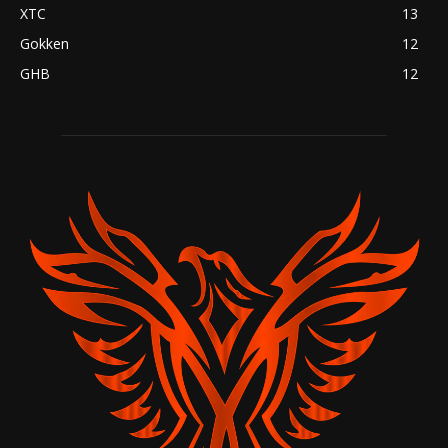
XTC
13
Gokken
12
GHB
12