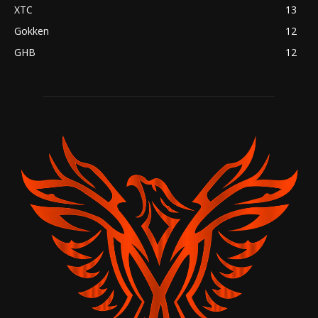
XTC
13
Gokken
12
GHB
12