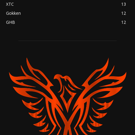
XTC
13
Gokken
12
GHB
12