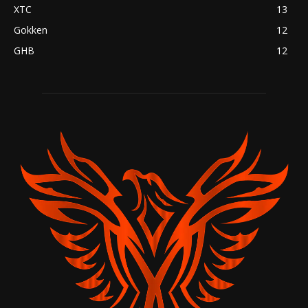
XTC
13
Gokken
12
GHB
12