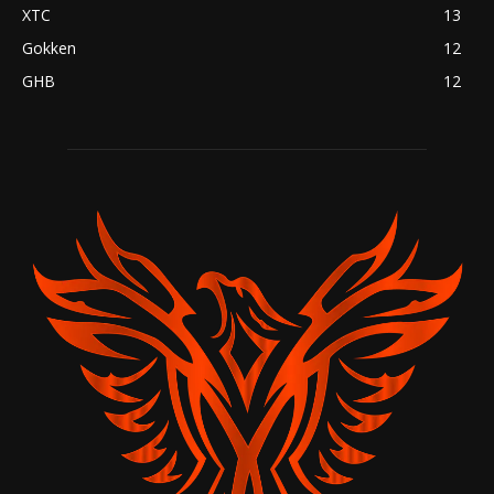
XTC
13
Gokken
12
GHB
12