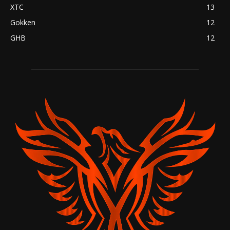
XTC
13
Gokken
12
GHB
12