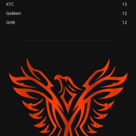
XTC
13
Gokken
12
GHB
12