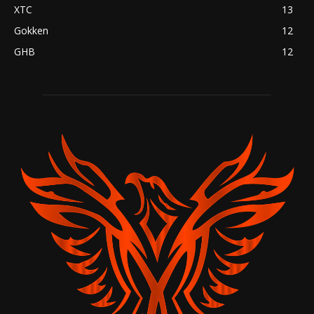
XTC
13
Gokken
12
GHB
12