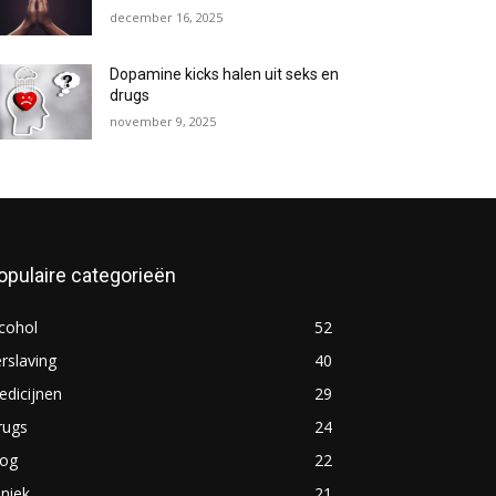
december 16, 2025
Dopamine kicks halen uit seks en
drugs
november 9, 2025
opulaire categorieën
cohol
52
rslaving
40
dicijnen
29
rugs
24
log
22
iniek
21