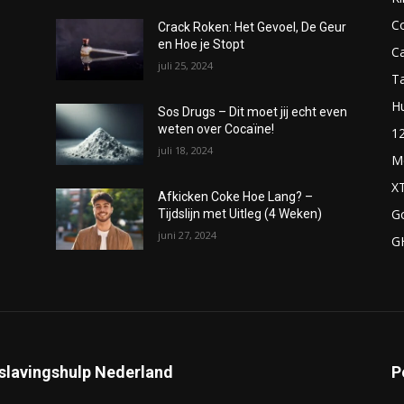
C
Crack Roken: Het Gevoel, De Geur
en Hoe je Stopt
C
juli 25, 2024
T
H
Sos Drugs – Dit moet jij echt even
weten over Cocaïne!
1
juli 18, 2024
M
X
Afkicken Coke Hoe Lang? –
G
Tijdslijn met Uitleg (4 Weken)
juni 27, 2024
G
slavingshulp Nederland
P