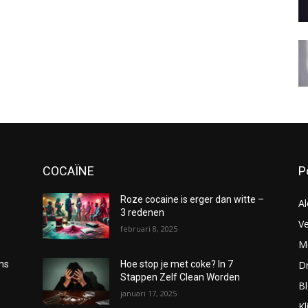
COCAÏNE
P
Roze cocaine is erger dan witte –
Al
3 redenen
Ve
februari 8, 2025
Me
D
oms
Hoe stop je met coke? In 7
Stappen Zelf Clean Worden
B
januari 17, 2025
Kl