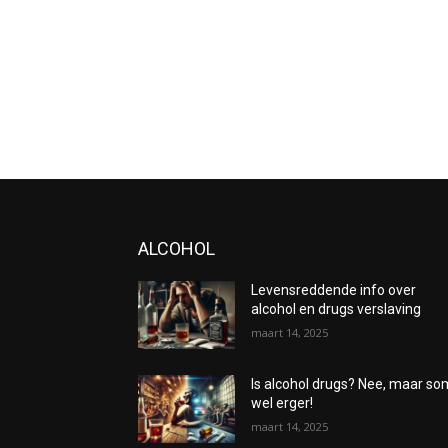
ALCOHOL
Levensreddende info over
alcohol en drugs verslaving
maart 14, 2025
Is alcohol drugs? Nee, maar s
wel erger!
maart 14, 2025