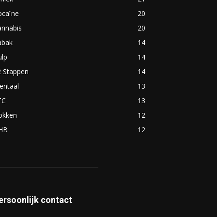
ocaïne
20
annabis
20
abak
14
ulp
14
2 Stappen
14
entaal
13
TC
13
okken
12
HB
12
ersoonlijk contact