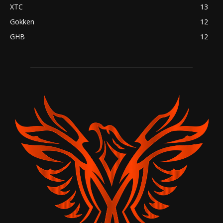
XTC
13
Gokken
12
GHB
12