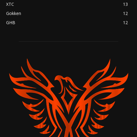
XTC
13
Gokken
12
GHB
12