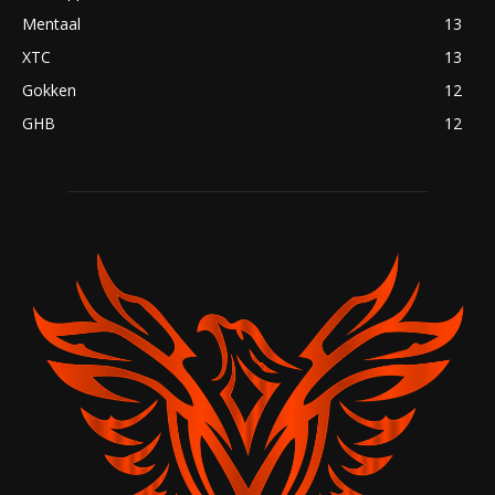
Mentaal
13
XTC
13
Gokken
12
GHB
12