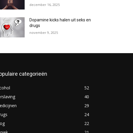
december 16, 2025
Dopamine kicks halen uit seks en
drugs
november 9, 2025
opulaire categorieën
cohol
52
rslaving
40
dicijnen
29
rugs
24
log
22
iniek
21