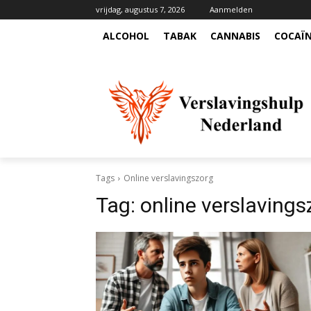
vrijdag, augustus 7, 2026
Aanmelden
ALCOHOL
TABAK
CANNABIS
COCAÏ
Tags
Online verslavingszorg
Tag:
online verslavings