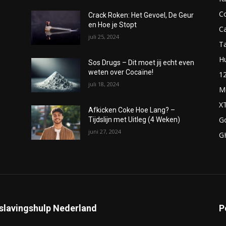
C
Crack Roken: Het Gevoel, De Geur
en Hoe je Stopt
C
juli 25, 2024
T
H
Sos Drugs – Dit moet jij echt even
weten over Cocaïne!
1
juli 18, 2024
M
X
Afkicken Coke Hoe Lang? –
G
Tijdslijn met Uitleg (4 Weken)
juni 27, 2024
G
slavingshulp Nederland
P