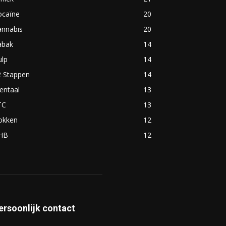
ocaïne
20
annabis
20
abak
14
ulp
14
2 Stappen
14
entaal
13
TC
13
okken
12
HB
12
ersoonlijk contact