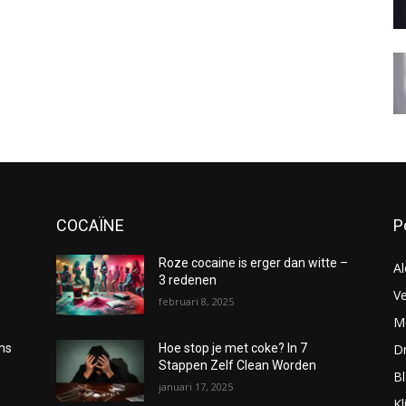
COCAÏNE
P
Roze cocaine is erger dan witte –
Al
3 redenen
Ve
februari 8, 2025
Me
D
oms
Hoe stop je met coke? In 7
Stappen Zelf Clean Worden
B
januari 17, 2025
Kl