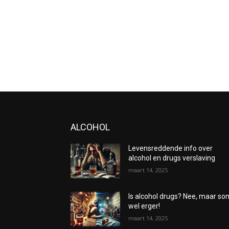
ALCOHOL
Levensreddende info over
alcohol en drugs verslaving
maart 14, 2025
Is alcohol drugs? Nee, maar s
wel erger!
maart 14, 2025