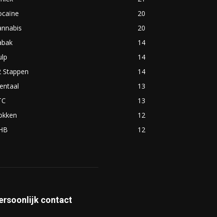
ocaïne
20
annabis
20
abak
14
ulp
14
2 Stappen
14
entaal
13
TC
13
okken
12
HB
12
ersoonlijk contact