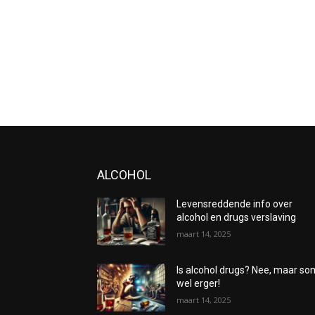
ALCOHOL
Levensreddende info over
alcohol en drugs verslaving
maart 14, 2025
Is alcohol drugs? Nee, maar s
wel erger!
maart 14, 2025