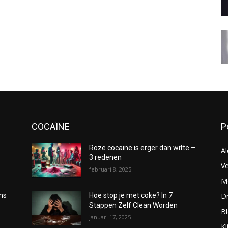
COCAÏNE
P
Roze cocaine is erger dan witte –
Al
3 redenen
Ve
februari 8, 2025
Me
D
oms
Hoe stop je met coke? In 7
Stappen Zelf Clean Worden
B
januari 17, 2025
Kl