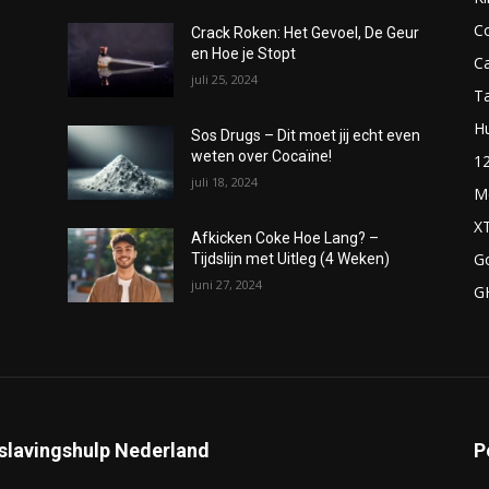
C
Crack Roken: Het Gevoel, De Geur
en Hoe je Stopt
C
juli 25, 2024
T
H
Sos Drugs – Dit moet jij echt even
weten over Cocaïne!
1
juli 18, 2024
M
X
Afkicken Coke Hoe Lang? –
G
Tijdslijn met Uitleg (4 Weken)
juni 27, 2024
G
slavingshulp Nederland
P