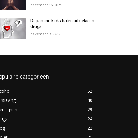
december 16, 2025
Dopamine kicks halen uit seks en
drugs
november 9, 2025
opulaire categorieën
cohol
52
rslaving
40
dicijnen
29
rugs
24
log
22
iniek
21