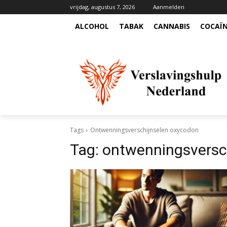
vrijdag, augustus 7, 2026
Aanmelden
ALCOHOL
TABAK
CANNABIS
COCAÏ
Tags
Ontwenningsverschijnselen oxycodon
Tag:
ontwenningsversc