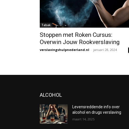
Tabak
Stoppen met Roken Cursus:
Overwin Jouw Rookverslaving
verslavingshulpnederland.nl
-
januari 28, 2024
ALCOHOL
Levensreddende info over
alcohol en drugs verslaving
maart 14, 2025