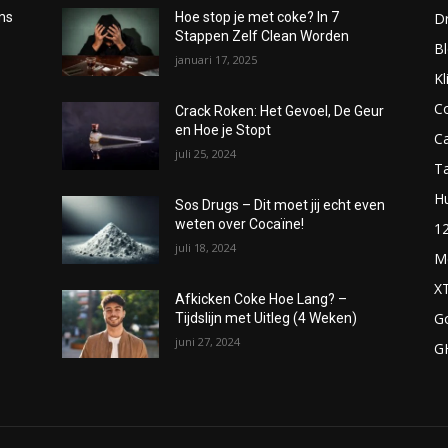
D
oms
Hoe stop je met coke? In 7
Stappen Zelf Clean Worden
B
januari 17, 2025
Kl
C
Crack Roken: Het Gevoel, De Geur
en Hoe je Stopt
C
juli 25, 2024
T
H
Sos Drugs – Dit moet jij echt even
weten over Cocaïne!
1
juli 18, 2024
M
X
Afkicken Coke Hoe Lang? –
G
Tijdslijn met Uitleg (4 Weken)
juni 27, 2024
G