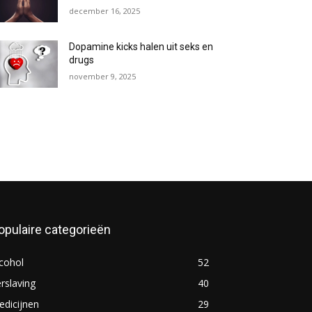
december 16, 2025
Dopamine kicks halen uit seks en
drugs
november 9, 2025
opulaire categorieën
cohol
52
rslaving
40
dicijnen
29