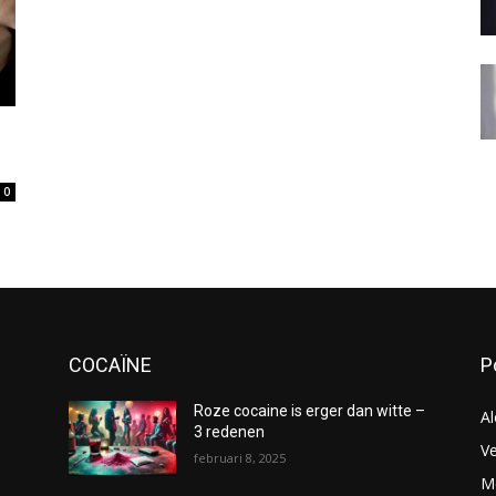
0
COCAÏNE
P
Roze cocaine is erger dan witte –
Al
3 redenen
Ve
februari 8, 2025
Me