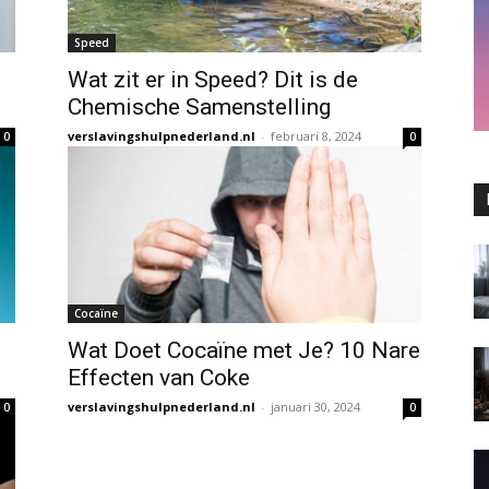
Speed
Wat zit er in Speed? Dit is de
Chemische Samenstelling
verslavingshulpnederland.nl
-
februari 8, 2024
0
0
Cocaïne
Wat Doet Cocaïne met Je? 10 Nare
Effecten van Coke
verslavingshulpnederland.nl
-
januari 30, 2024
0
0