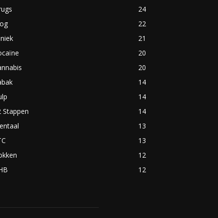
rugs
24
log
22
iniek
21
ocaïne
20
annabis
20
abak
14
ulp
14
2 Stappen
14
entaal
13
TC
13
okken
12
HB
12