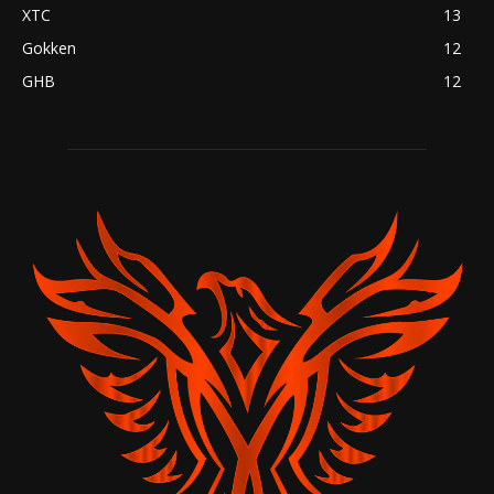
XTC
13
Gokken
12
GHB
12