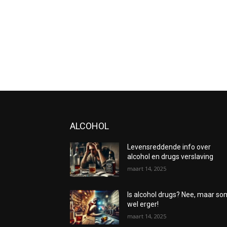
ALCOHOL
Levensreddende info over
alcohol en drugs verslaving
maart 14, 2025
Is alcohol drugs? Nee, maar s
wel erger!
maart 14, 2025