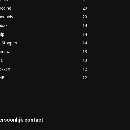
ocaïne
20
annabis
20
abak
14
ulp
14
2 Stappen
14
entaal
13
TC
13
okken
12
HB
12
ersoonlijk contact