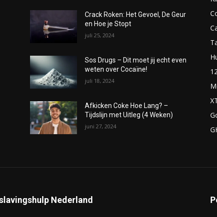
C
Crack Roken: Het Gevoel, De Geur
en Hoe je Stopt
C
juli 25, 2024
T
H
Sos Drugs – Dit moet jij echt even
weten over Cocaïne!
1
juli 18, 2024
M
X
Afkicken Coke Hoe Lang? –
G
Tijdslijn met Uitleg (4 Weken)
juni 27, 2024
G
slavingshulp Nederland
P