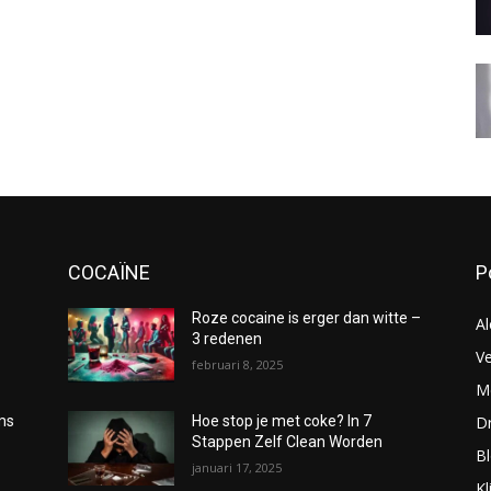
COCAÏNE
P
Roze cocaine is erger dan witte –
Al
3 redenen
Ve
februari 8, 2025
Me
D
oms
Hoe stop je met coke? In 7
Stappen Zelf Clean Worden
B
januari 17, 2025
Kl