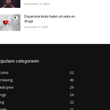
december 16, 2025
Dopamine kicks halen uit seks en
drugs
november 9, 2025
opulaire categorieën
cohol
52
rslaving
40
dicijnen
29
rugs
24
log
22
iniek
21