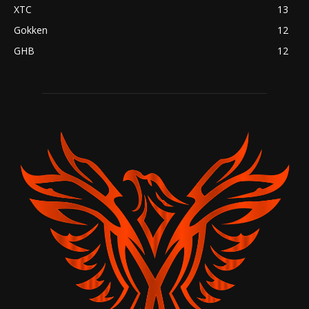
XTC
13
Gokken
12
GHB
12