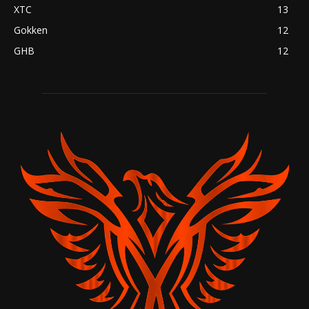
XTC
13
Gokken
12
GHB
12