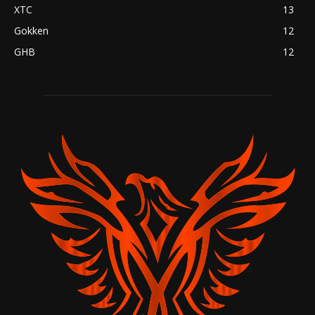
XTC
13
Gokken
12
GHB
12