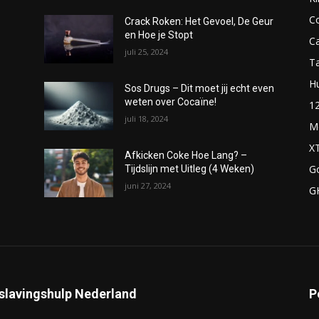
C
Crack Roken: Het Gevoel, De Geur
en Hoe je Stopt
C
juli 25, 2024
T
H
Sos Drugs – Dit moet jij echt even
weten over Cocaïne!
1
juli 18, 2024
M
X
Afkicken Coke Hoe Lang? –
G
Tijdslijn met Uitleg (4 Weken)
juni 27, 2024
G
slavingshulp Nederland
P