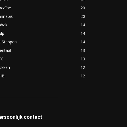
ocaïne
20
annabis
20
abak
14
ulp
14
2 Stappen
14
entaal
13
TC
13
okken
12
HB
12
ersoonlijk contact