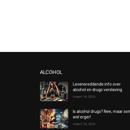
ALCOHOL
Levensreddende info over
alcohol en drugs verslaving
maart 14, 2025
Is alcohol drugs? Nee, maar s
wel erger!
maart 14, 2025