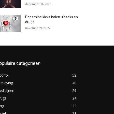
december 16, 2025
Dopamine kicks halen uit seks en
drugs
november 9, 2025
opulaire categorieën
cohol
52
rslaving
40
dicijnen
29
rugs
24
log
22
iniek
21