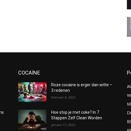
COCAÏNE
P
Roze cocaine is erger dan witte –
Al
3 redenen
Ve
februari 8, 2025
Me
D
oms
Hoe stop je met coke? In 7
Stappen Zelf Clean Worden
B
januari 17, 2025
Kl