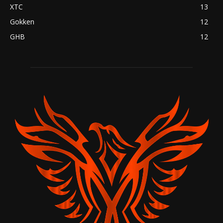
XTC
13
Gokken
12
GHB
12