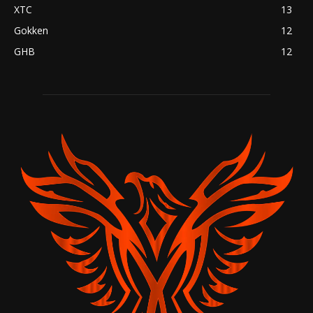
XTC
13
Gokken
12
GHB
12