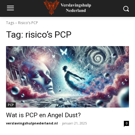
Tags
Risico’s PCP
Tag:
risico’s PCP
PCP
Wat is PCP en Angel Dust?
verslavingshulpnederland.nl
-
januari 21, 2025
0