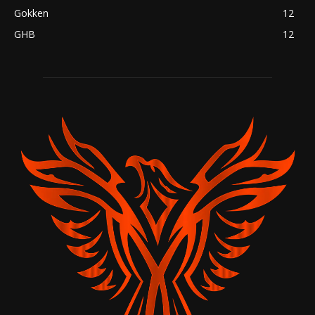
Gokken
12
GHB
12