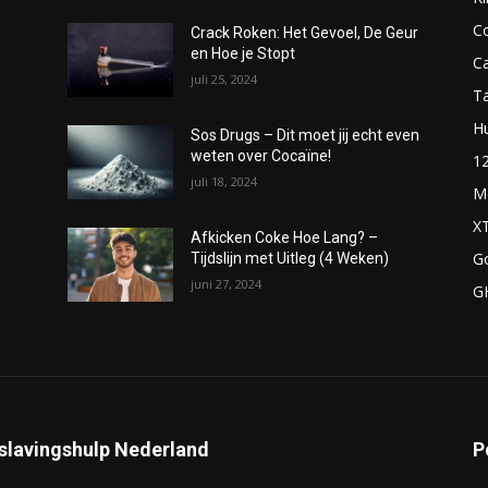
C
Crack Roken: Het Gevoel, De Geur
en Hoe je Stopt
C
juli 25, 2024
T
H
Sos Drugs – Dit moet jij echt even
weten over Cocaïne!
1
juli 18, 2024
M
X
Afkicken Coke Hoe Lang? –
G
Tijdslijn met Uitleg (4 Weken)
juni 27, 2024
G
slavingshulp Nederland
P