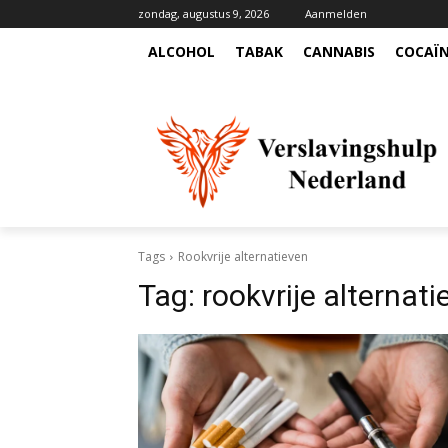
zondag, augustus 9, 2026
Aanmelden
ALCOHOL
TABAK
CANNABIS
COCAÏ
Tags
Rookvrije alternatieven
Tag:
rookvrije alternat