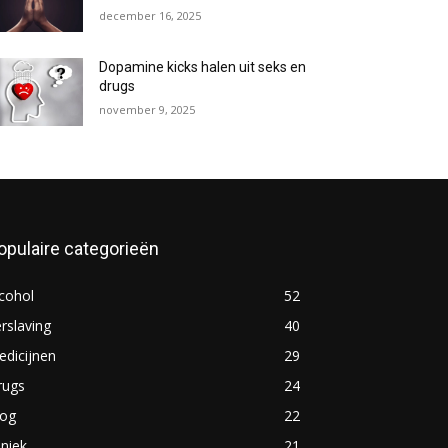
december 16, 2025
Dopamine kicks halen uit seks en
drugs
november 9, 2025
opulaire categorieën
cohol
52
rslaving
40
dicijnen
29
rugs
24
log
22
iniek
21