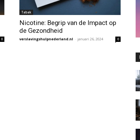
Tabak
Nicotine: Begrip van de Impact op
de Gezondheid
verslavingshulpnederland.nl
-
januari 26, 2024
0
0