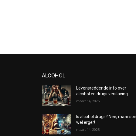
ALCOHOL
Levensreddende info over
alcohol en drugs verslaving
maart 14, 2025
Is alcohol drugs? Nee, maar s
wel erger!
maart 14, 2025