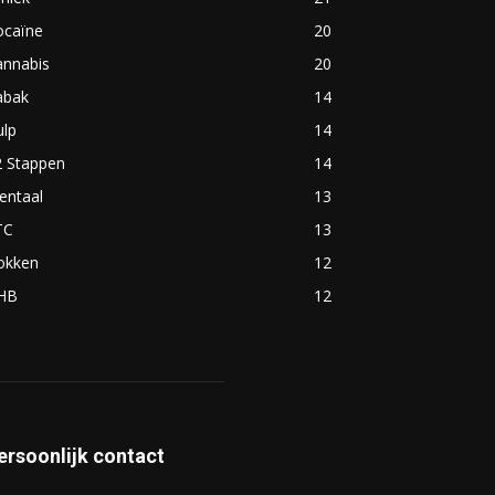
ocaïne
20
annabis
20
abak
14
ulp
14
2 Stappen
14
entaal
13
TC
13
okken
12
HB
12
ersoonlijk contact