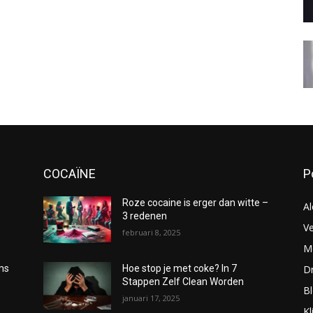
COCAÏNE
P
Roze cocaine is erger dan witte –
Al
3 redenen
Ve
februari 8, 2025
Me
D
oms
Hoe stop je met coke? In 7
Stappen Zelf Clean Worden
B
januari 17, 2025
Kl