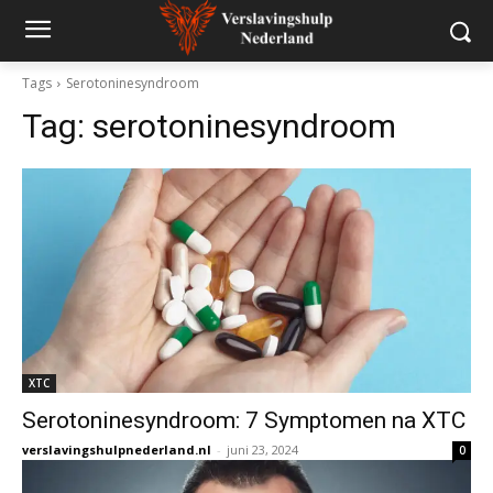
Tags
Serotoninesyndroom
Tag:
serotoninesyndroom
XTC
Serotoninesyndroom: 7 Symptomen na XTC
verslavingshulpnederland.nl
-
juni 23, 2024
0