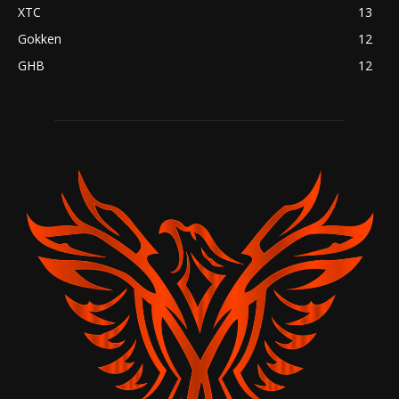
XTC
13
Gokken
12
GHB
12