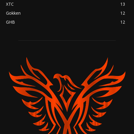
XTC
13
Gokken
12
GHB
12