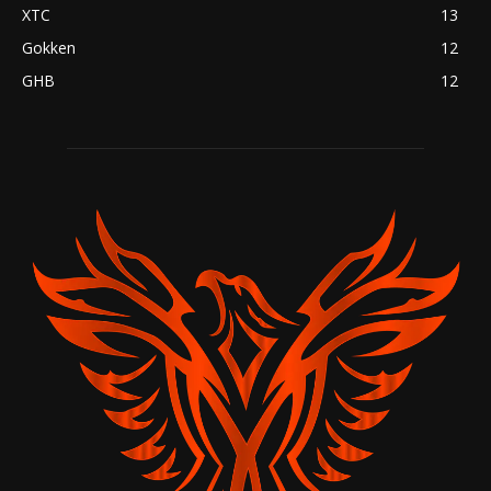
XTC
13
Gokken
12
GHB
12