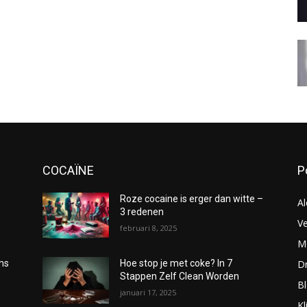
COCAÏNE
P
Roze cocaine is erger dan witte –
Al
3 redenen
Ve
februari 8, 2025
Me
D
oms
Hoe stop je met coke? In 7
Stappen Zelf Clean Worden
B
januari 17, 2025
Kl