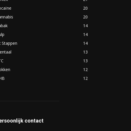
ocaïne
20
annabis
20
abak
14
ulp
14
2 Stappen
14
entaal
13
TC
13
okken
12
HB
12
ersoonlijk contact