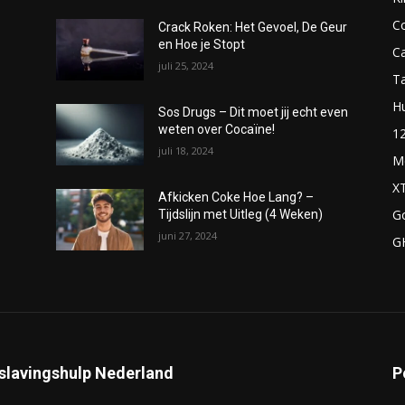
C
Crack Roken: Het Gevoel, De Geur
en Hoe je Stopt
C
juli 25, 2024
T
H
Sos Drugs – Dit moet jij echt even
weten over Cocaïne!
1
juli 18, 2024
M
X
Afkicken Coke Hoe Lang? –
G
Tijdslijn met Uitleg (4 Weken)
juni 27, 2024
G
slavingshulp Nederland
P