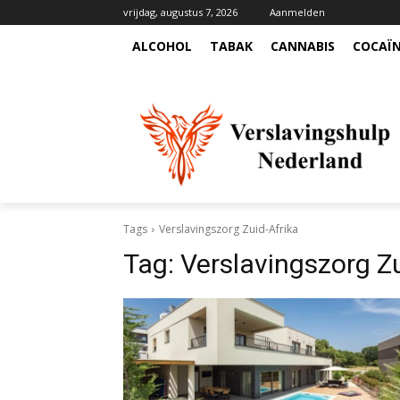
vrijdag, augustus 7, 2026
Aanmelden
ALCOHOL
TABAK
CANNABIS
COCAÏ
Tags
Verslavingszorg Zuid-Afrika
Tag:
Verslavingszorg Zu