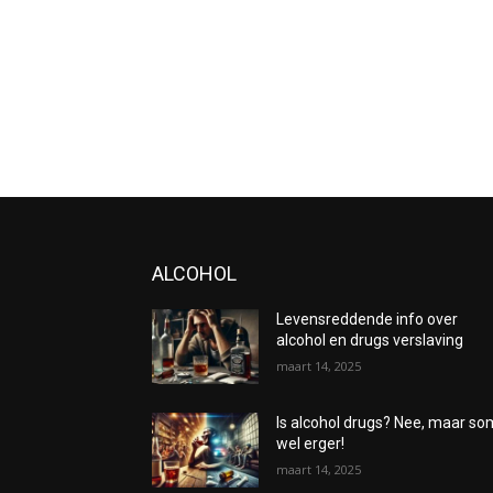
ALCOHOL
Levensreddende info over
alcohol en drugs verslaving
maart 14, 2025
Is alcohol drugs? Nee, maar s
wel erger!
maart 14, 2025