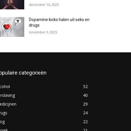
december 16, 2025
Dopamine kicks halen uit seks en
drugs
november 9, 2025
opulaire categorieën
cohol
52
rslaving
40
dicijnen
29
rugs
24
log
22
iniek
21