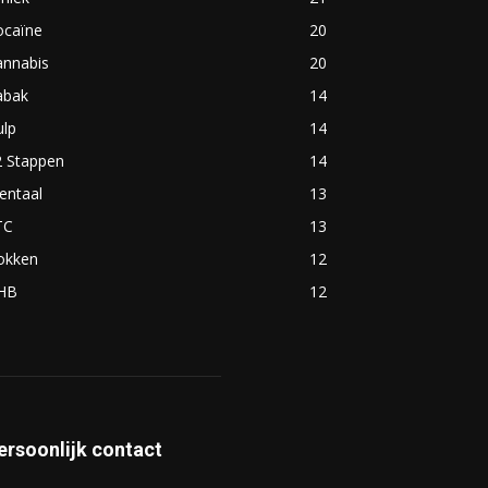
ocaïne
20
annabis
20
abak
14
ulp
14
2 Stappen
14
entaal
13
TC
13
okken
12
HB
12
ersoonlijk contact