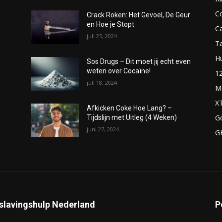
C
Crack Roken: Het Gevoel, De Geur
en Hoe je Stopt
C
juli 25, 2024
T
H
Sos Drugs – Dit moet jij echt even
weten over Cocaïne!
1
juli 18, 2024
M
X
Afkicken Coke Hoe Lang? –
G
Tijdslijn met Uitleg (4 Weken)
juni 27, 2024
G
slavingshulp Nederland
P