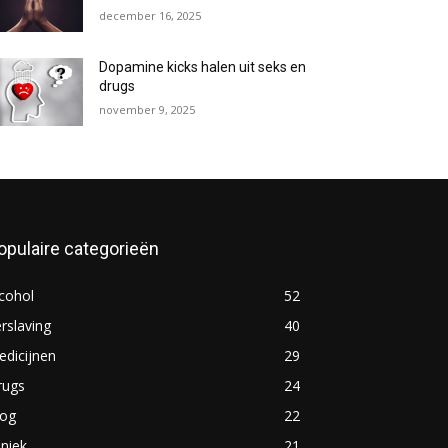
december 16, 2025
Dopamine kicks halen uit seks en
drugs
november 9, 2025
opulaire categorieën
cohol
52
rslaving
40
dicijnen
29
rugs
24
log
22
iniek
21