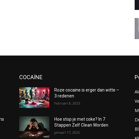
COCAÏNE
P
Roze cocaine is erger dan witte –
Al
3 redenen
Ve
februari 8, 2025
Me
D
oms
Hoe stop je met coke? In 7
Stappen Zelf Clean Worden
B
januari 17, 2025
Kl