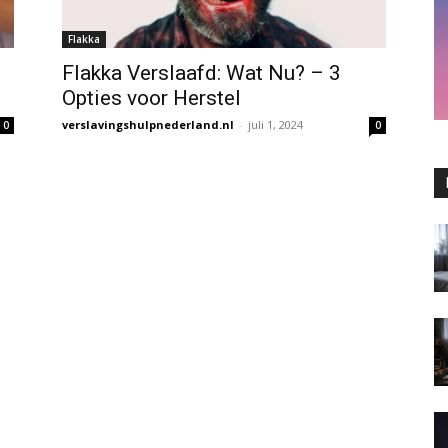
Flakka
Flakka Verslaafd: Wat Nu? – 3
Opties voor Herstel
verslavingshulpnederland.nl
-
juli 1, 2024
0
0