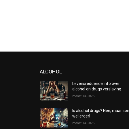
ALCOHOL
Levensreddende info over
alcohol en drugs verslaving
maart 14, 2025
Is alcohol drugs? Nee, maar s
wel erger!
maart 14, 2025