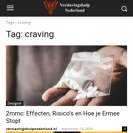
Tags
Craving
Tag:
craving
Designer
2mmc: Effecten, Risico’s en Hoe je Ermee
Stopt
verslavingshulpnederland.nl
-
september 15, 2024
0