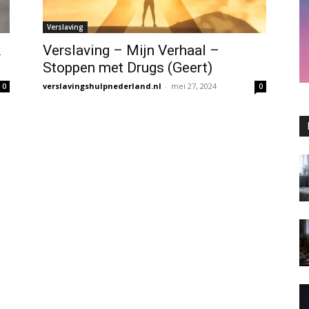
Verslaving
k
Verslaving – Mijn Verhaal –
Stoppen met Drugs (Geert)
verslavingshulpnederland.nl
-
mei 27, 2024
0
0