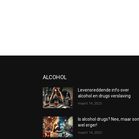
ALCOHOL
Levensreddende info over
alcohol en drugs verslaving
maart 14, 2025
Is alcohol drugs? Nee, maar s
wel erger!
maart 14, 2025