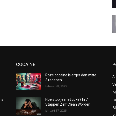
COCAÏNE
P
Roze cocaine is erger dan witte –
Al
3 redenen
Ve
februari 8, 2025
Me
D
oms
Hoe stop je met coke? In 7
Stappen Zelf Clean Worden
B
januari 17, 2025
Kl