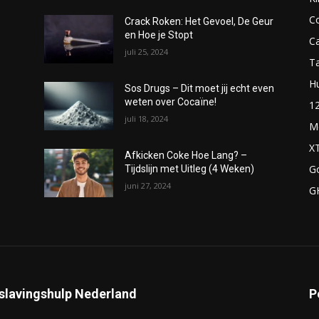
C
Crack Roken: Het Gevoel, De Geur
en Hoe je Stopt
C
juli 25, 2024
T
H
Sos Drugs – Dit moet jij echt even
weten over Cocaïne!
1
juli 18, 2024
M
X
Afkicken Coke Hoe Lang? –
G
Tijdslijn met Uitleg (4 Weken)
juni 27, 2024
G
slavingshulp Nederland
P