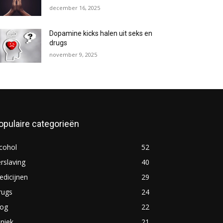
december 16, 2025
Dopamine kicks halen uit seks en
drugs
november 9, 2025
opulaire categorieën
cohol
52
rslaving
40
dicijnen
29
rugs
24
log
22
iniek
21