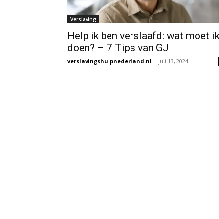
Verslaving
Help ik ben verslaafd: wat moet i
doen? – 7 Tips van GJ
verslavingshulpnederland.nl
-
juli 13, 2024