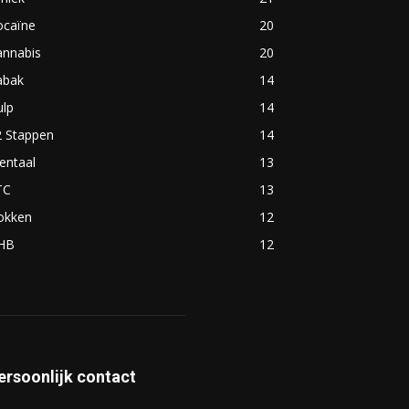
ocaïne
20
annabis
20
abak
14
ulp
14
2 Stappen
14
entaal
13
TC
13
okken
12
HB
12
ersoonlijk contact