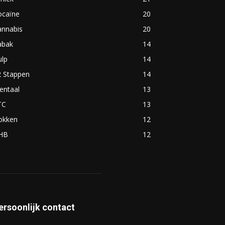
ocaïne
20
annabis
20
abak
14
ulp
14
2 Stappen
14
entaal
13
TC
13
okken
12
HB
12
ersoonlijk contact