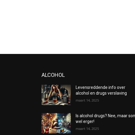
ALCOHOL
Levensreddende info over
alcohol en drugs verslaving
maart 14, 2025
Is alcohol drugs? Nee, maar s
wel erger!
maart 14, 2025