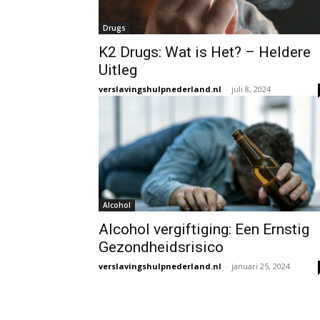
Drugs
K2 Drugs: Wat is Het? – Heldere
Uitleg
verslavingshulpnederland.nl
-
juli 8, 2024
Alcohol
Alcohol vergiftiging: Een Ernstig
Gezondheidsrisico
verslavingshulpnederland.nl
-
januari 25, 2024