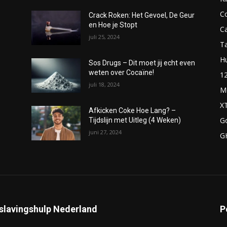
C
Crack Roken: Het Gevoel, De Geur
en Hoe je Stopt
C
juli 25, 2024
T
H
Sos Drugs – Dit moet jij echt even
weten over Cocaïne!
1
juli 18, 2024
M
X
Afkicken Coke Hoe Lang? –
G
Tijdslijn met Uitleg (4 Weken)
juni 27, 2024
G
slavingshulp Nederland
P