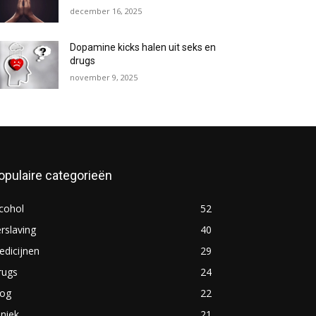
december 16, 2025
Dopamine kicks halen uit seks en
drugs
november 9, 2025
opulaire categorieën
cohol
52
rslaving
40
dicijnen
29
rugs
24
log
22
iniek
21