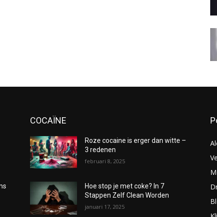
COCAÏNE
P
Roze cocaine is erger dan witte –
Al
3 redenen
Ve
februari 8, 2025
Me
D
oms
Hoe stop je met coke? In 7
Stappen Zelf Clean Worden
B
januari 17, 2025
Kl