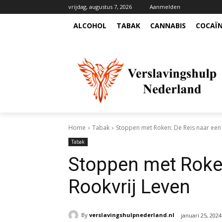
vrijdag, augustus 7, 2026
Aanmelden
ALCOHOL
TABAK
CANNABIS
COCAÏ
Home
Tabak
Stoppen met Roken: De Reis naar een 
Tabak
Stoppen met Roken
Rookvrij Leven
By
verslavingshulpnederland.nl
januari 25, 2024