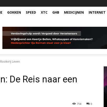
NE
GOKKEN
SPEED
XTC
GHB
MEDICIJNEN
INTERNET
Rookvrij Leven
: De Reis naar een
714
0