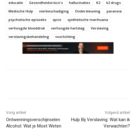
educatie
Gezondheidsrisico's
hallucinaties
K2
k2 drugs
Medische Hulp
nierbeschadiging
Ondersteuning
paranoia
psychotische episodes
spice
synthetische marihuana
verhoogde bloeddruk
verhoogde hartslag
Verslaving
verslavingsbehandeling
voorlichting
Vorig artikel
Volgend artikel
Ontwenningsverschijnselen
Hulp Bij Verslaving: Wat kan ik
Alcohol: Wat je Moet Weten
Verwachten?