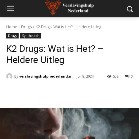
Home
Drugs
K2 Drugs: Wat is Het? - Heldere Uitleg
Drugs
Synthetisch
K2 Drugs: Wat is Het? –
Heldere Uitleg
By
verslavingshulpnederland.nl
juli 8, 2024
532
0