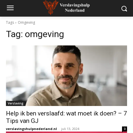
Tags
Omgeving
Tag:
omgeving
Verslaving
Help ik ben verslaafd: wat moet ik doen? – 7
Tips van GJ
verslavingshulpnederland.nl
-
juli 13, 2024
0