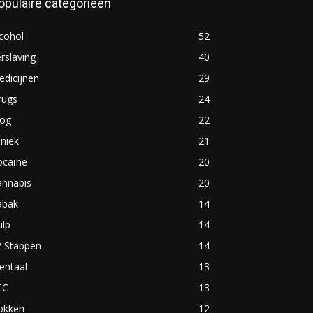
opulaire categorieën
cohol
52
rslaving
40
dicijnen
29
rugs
24
log
22
iniek
21
ocaïne
20
annabis
20
abak
14
ulp
14
2 Stappen
14
entaal
13
TC
13
okken
12