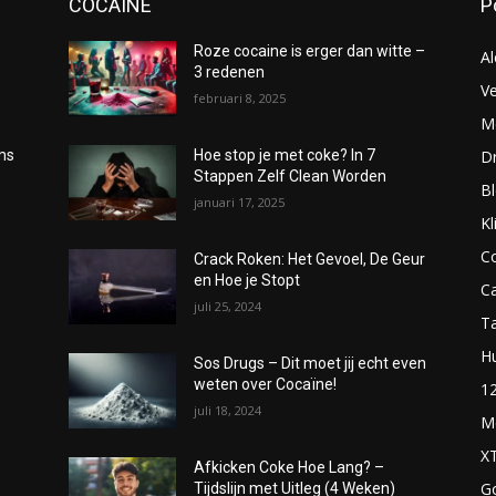
COCAÏNE
P
Roze cocaine is erger dan witte –
Al
3 redenen
Ve
februari 8, 2025
Me
D
oms
Hoe stop je met coke? In 7
Stappen Zelf Clean Worden
B
januari 17, 2025
Kl
C
Crack Roken: Het Gevoel, De Geur
en Hoe je Stopt
C
juli 25, 2024
T
H
Sos Drugs – Dit moet jij echt even
weten over Cocaïne!
1
juli 18, 2024
M
X
Afkicken Coke Hoe Lang? –
G
Tijdslijn met Uitleg (4 Weken)