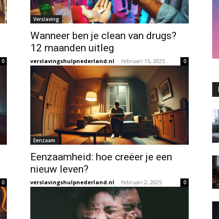
Verslaving
Wanneer ben je clean van drugs?
12 maanden uitleg
verslavingshulpnederland.nl
-
februari 15, 2025
0
0
Eenzaam
Eenzaamheid: hoe creëer je een
nieuw leven?
verslavingshulpnederland.nl
-
februari 2, 2025
0
0