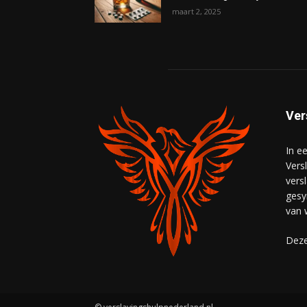
maart 2, 2025
Ver
In e
Vers
vers
gesy
van 
Deze