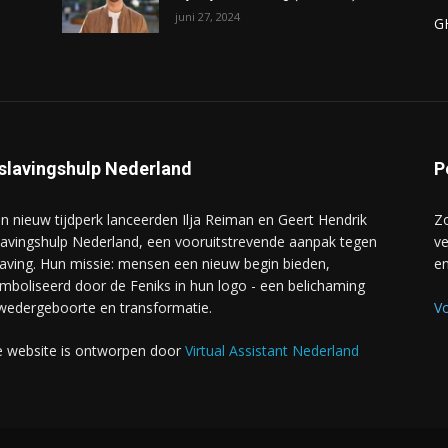
juni 27, 2024
G
slavingshulp Nederland
P
en nieuw tijdperk lanceerden Ilja Reiman en Geert Hendrik
Zo
lavingshulp Nederland, een vooruitstrevende aanpak tegen
ve
laving. Hun missie: mensen een nieuw begin bieden,
en
mboliseerd door de Feniks in hun logo - een belichaming
wedergeboorte en transformatie.
V
 website is ontworpen door
Virtual Assistant Nederland