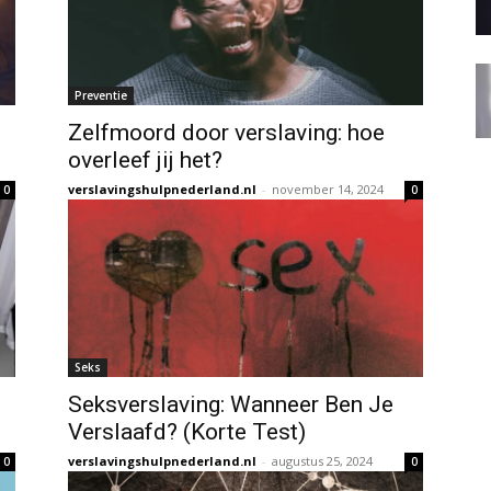
Preventie
Zelfmoord door verslaving: hoe
overleef jij het?
verslavingshulpnederland.nl
-
november 14, 2024
0
0
Seks
Seksverslaving: Wanneer Ben Je
Verslaafd? (Korte Test)
verslavingshulpnederland.nl
-
augustus 25, 2024
0
0