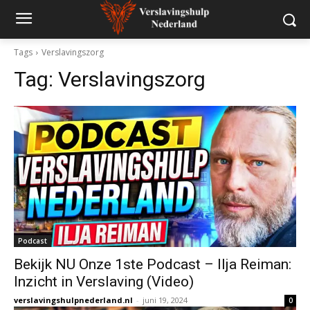
Tags
Verslavingszorg
Tag:
Verslavingszorg
Podcast
Bekijk NU Onze 1ste Podcast – Ilja Reiman:
Inzicht in Verslaving (Video)
verslavingshulpnederland.nl
-
juni 19, 2024
0