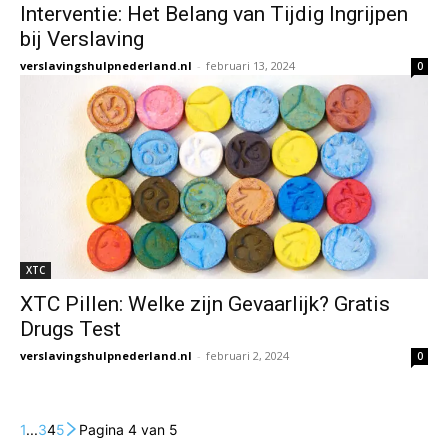
Interventie: Het Belang van Tijdig Ingrijpen
bij Verslaving
verslavingshulpnederland.nl
-
februari 13, 2024
0
XTC
XTC Pillen: Welke zijn Gevaarlijk? Gratis
Drugs Test
verslavingshulpnederland.nl
-
februari 2, 2024
0
1
...
3
4
5
Pagina 4 van 5