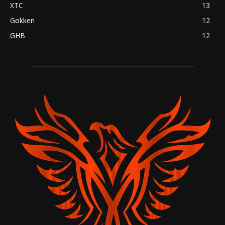
XTC
13
Gokken
12
GHB
12