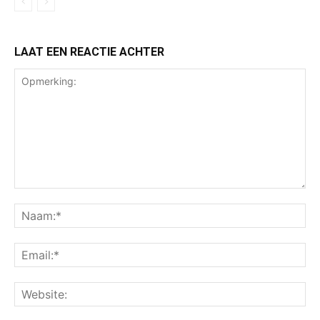
LAAT EEN REACTIE ACHTER
Opmerking:
Na
Ema
Web