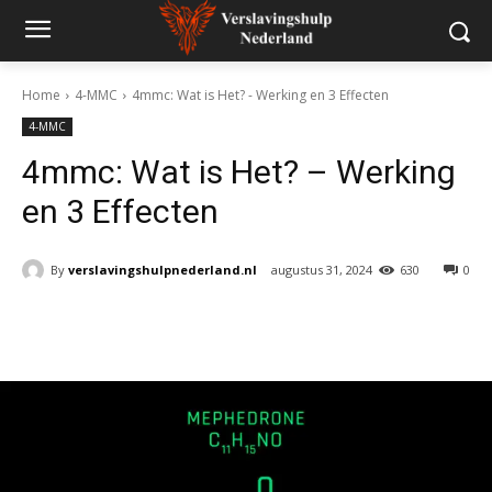
Home
4-MMC
4mmc: Wat is Het? - Werking en 3 Effecten
4-MMC
4mmc: Wat is Het? – Werking
en 3 Effecten
By
verslavingshulpnederland.nl
augustus 31, 2024
630
0