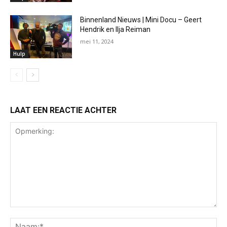
Binnenland Nieuws | Mini Docu – Geert
Hendrik en Ilja Reiman
mei 11, 2024
Hulp
LAAT EEN REACTIE ACHTER
Opmerking:
Na