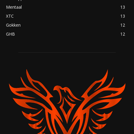
Mentaal
13
XTC
13
Gokken
12
GHB
12