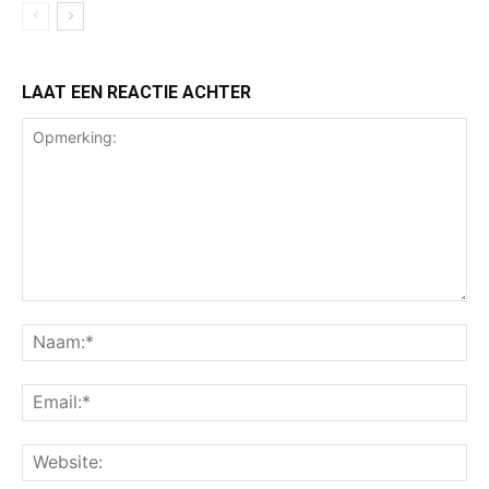
LAAT EEN REACTIE ACHTER
Opmerking:
Na
Ema
Web